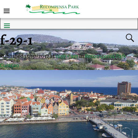
f-29-1
Published
15/10/2017
at
1639 × 921
in
Recompensa Park
Curaçao