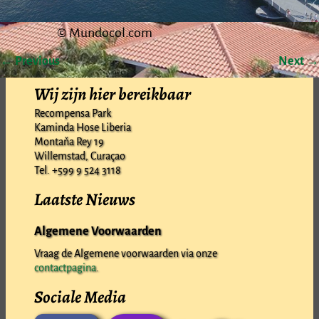
© Mundocol.com
← Previous
Next →
Image navigation
Wij zijn hier bereikbaar
Recompensa Park
Kaminda Hose Liberia
Montaňa Rey 19
Willemstad, Curaçao
Tel. +599 9 524 3118
Laatste Nieuws
Algemene Voorwaarden
Vraag de Algemene voorwaarden via onze
contactpagina
.
Sociale Media