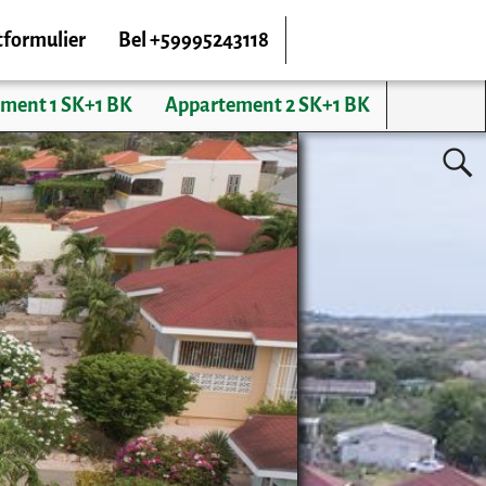
tformulier
Bel +59995243118
ment 1 SK+1 BK
Appartement 2 SK+1 BK