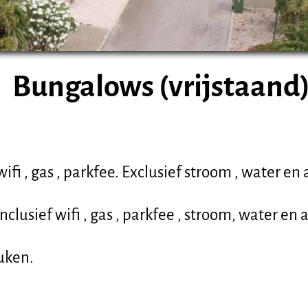
Bungalows (vrijstaand
ifi , gas , parkfee. Exclusief stroom , water en
inclusief wifi , gas , parkfee , stroom, water en 
uken.