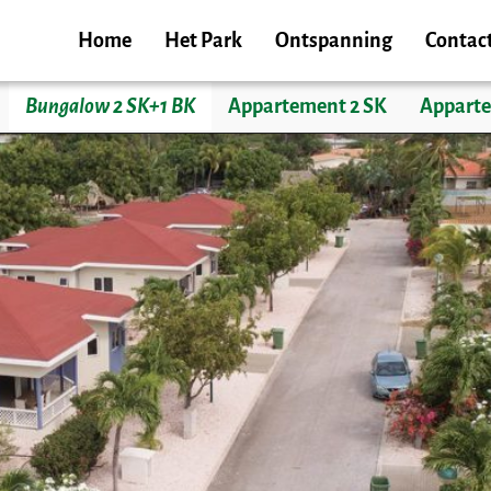
Home
Het Park
Ontspanning
Contac
Bungalow 2 SK+1 BK
Appartement 2 SK
Apparte