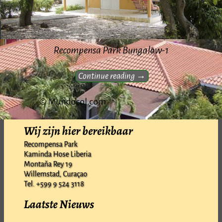
Recompensa Park Bungalow-1
Continue reading →
© Mundocol.com
Wij zijn hier bereikbaar
Image navigation
Recompensa Park
Kaminda Hose Liberia
Montaňa Rey 19
Willemstad, Curaçao
Tel. +599 9 524 3118
Laatste Nieuws