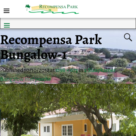
Recompensa Park
Bungalow-1
Published
10/10/2017
at
1198 × 673
in
2 Slaapkamer
Bungalow met porche